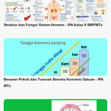
Struktur dan Fungsi Sistem Hormon - IPA Kelas 9 SMP/MTs
Besaran Pokok dan Turunan Beserta Konversi Satuan - IPA
MTs