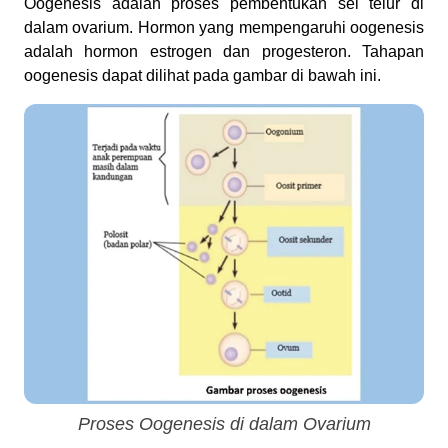
Oogenesis adalah proses pembentukan sel telur di
dalam ovarium. Hormon yang mempengaruhi oogenesis
adalah hormon estrogen dan progesteron. Tahapan
oogenesis dapat dilihat pada gambar di bawah ini.
Proses Oogenesis di dalam Ovarium