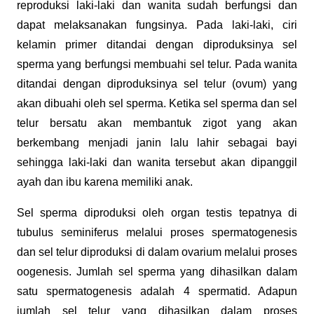
reproduksi laki-laki dan wanita sudah berfungsi dan
dapat melaksanakan fungsinya. Pada laki-laki, ciri
kelamin primer ditandai dengan diproduksinya sel
sperma yang berfungsi membuahi sel telur. Pada wanita
ditandai dengan diproduksinya sel telur (ovum) yang
akan dibuahi oleh sel sperma. Ketika sel sperma dan sel
telur bersatu akan membantuk zigot yang akan
berkembang menjadi janin lalu lahir sebagai bayi
sehingga laki-laki dan wanita tersebut akan dipanggil
ayah dan ibu karena memiliki anak.
Sel sperma diproduksi oleh organ testis tepatnya di
tubulus seminiferus melalui proses spermatogenesis
dan sel telur diproduksi di dalam ovarium melalui proses
oogenesis. Jumlah sel sperma yang dihasilkan dalam
satu spermatogenesis adalah 4 spermatid. Adapun
jumlah sel telur yang dihasilkan dalam proses