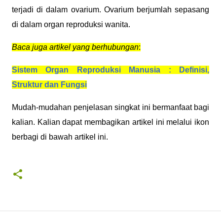
terjadi di dalam ovarium. Ovarium berjumlah sepasang
di dalam organ reproduksi wanita.
Baca juga artikel yang berhubungan
:
Sistem Organ Reproduksi Manusia : Definisi,
Struktur dan Fungsi
Mudah-mudahan penjelasan singkat ini bermanfaat bagi
kalian. Kalian dapat membagikan artikel ini melalui ikon
berbagi di bawah artikel ini.