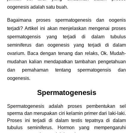
oogenesis adalah satu buah.
Bagaimana proses spermatogenesis dan oogenis
terjadi? Artikel ini akan menjelaskan mengenai proses
spermatogensis yang terjadi di dalam tubulus
seminiferus dan oogenesis yang terjadi di dalam
ovarium. Baca dengan tenang dan relaks, Ok. Mudah-
mudahan kalian mendapatkan tambahan pengetahuan
dan pemahaman tentang spermatogensis dan
oogenesis.
Spermatogenesis
Spermatogenesis adalah proses pembentukan sel
sperma dan merupakan ciri kelamin primer dari laki-laki.
Proses ini terjadi di dalam testis tepatnya di dalam
tubulus seminiferus. Hormon yang mempengaruhi