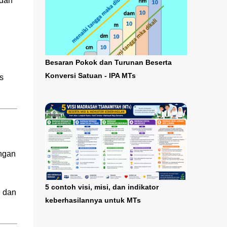
 dan
Besaran Pokok dan Turunan Beserta
Konversi Satuan - IPA MTs
s
ngan
5 contoh visi, misi, dan indikator
, dan
keberhasilannya untuk MTs